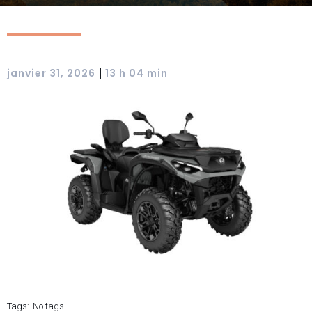
|
janvier 31, 2026
13 h 04 min
Tags:
No tags